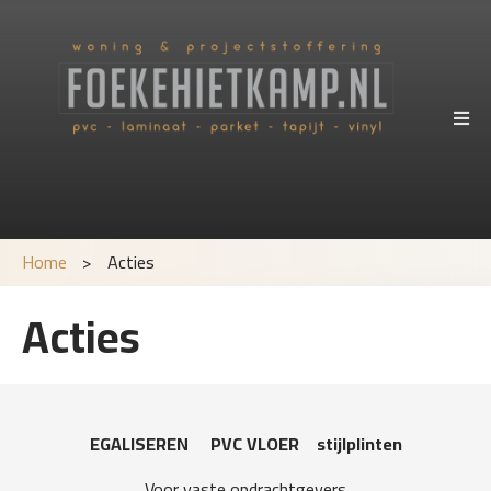
Home
>
Acties
Acties
EGALISEREN PVC VLOER stijlplinten
Voor vaste opdrachtgevers